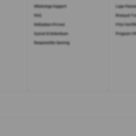
WhatsApp Support
Lupa Passw
FAQ
Riwayat Tr
Kebijakan Privasi
Fitur Verifi
Syarat & Ketentuan
Program VI
Responsible Gaming