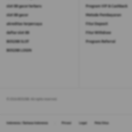
slot 88 gacor terbaru
Program VIP & Cashback
slot 88 gacor
Metode Pembayaran
akreditas terpercaya
Fitur Deposit
daftar slot 88
Fitur Withdraw
BOS288 SLOT
Program Referral
BOS288 LOGIN
© 2026 BOS288. All rights reserved.
Privasi
Legal
Peta Situs
Indonesia / Bahasa Indonesia