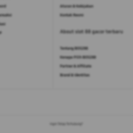
ord
Aturan & Kebijakan
ansaksi
Kontak Resmi
kasi
About slot 88 gacor terbaru
P
Tentang BOS288
Kenapa Pilih BOS288
Partner & Affiliate
Brand & Identitas
Ingin Tetap Terhubung?