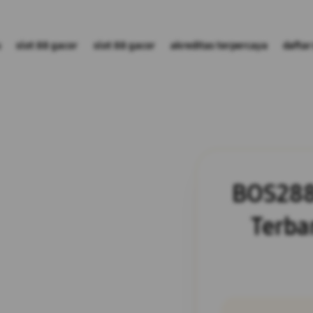
u
slot 88 gacor
slot 88 gacor
akreditas terpercaya
daftar
BOS288:
Terba