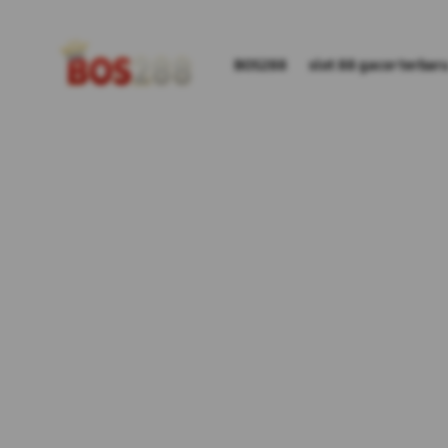
Skip
to
content
BOS288
slot 88 gacor terbar