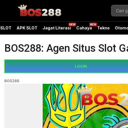
SLOT
APK SLOT
Jagat Literasi
Cahaya
Tekno
Otomo
BOS288: Agen Situs Slot G
LOGIN
BOS288