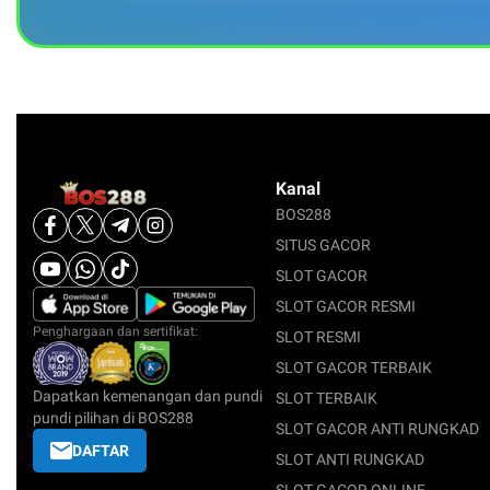
Kanal
BOS288
SITUS GACOR
SLOT GACOR
SLOT GACOR RESMI
Penghargaan dan sertifikat:
SLOT RESMI
SLOT GACOR TERBAIK
Dapatkan kemenangan dan pundi
SLOT TERBAIK
pundi pilihan di BOS288
SLOT GACOR ANTI RUNGKAD
DAFTAR
SLOT ANTI RUNGKAD
SLOT GACOR ONLINE