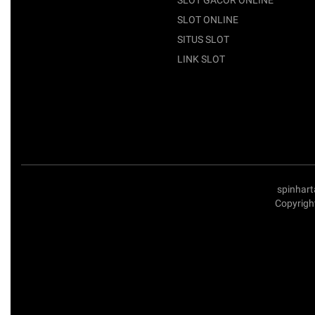
SLOT ONLINE
SITUS SLOT
LINK SLOT
spinhart
Copyrigh