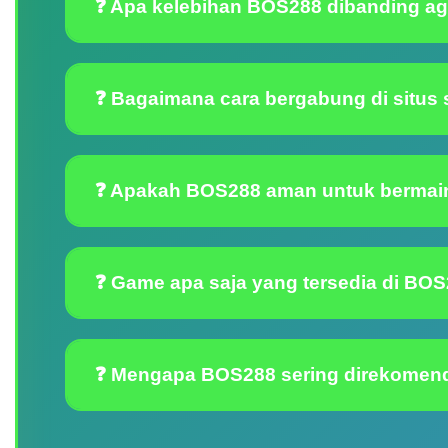
❓ Apa kelebihan BOS288 dibanding age
❓ Bagaimana cara bergabung di situs
❓ Apakah BOS288 aman untuk bermain 
❓ Game apa saja yang tersedia di BO
❓ Mengapa BOS288 sering direkomend